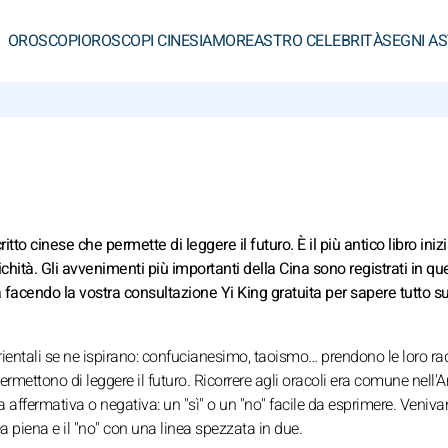
OROSCOPI
OROSCOPI CINESI
AMORE
ASTRO CELEBRITÀ
SEGNI A
itto cinese che permette di leggere il futuro.
È il più antico libro iniz
ichità. Gli avvenimenti più importanti della Cina sono registrati in qu
ca facendo la vostra
consultazione Yi King gratuita
per sapere tutto su
 orientali se ne ispirano: confucianesimo, taoismo… prendono le loro rad
rmettono di leggere il futuro. Ricorrere agli oracoli era comune nell'A
 affermativa o negativa: un "sì" o un "no" facile da esprimere. Veniv
a piena e il "no" con una linea spezzata in due.