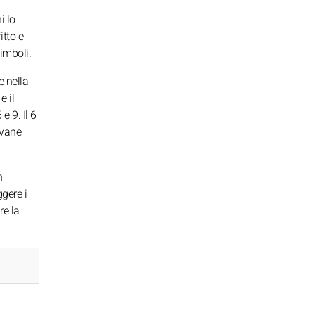
i lo
itto e
imboli.
e nella
e il
e 9. Il 6
ovane
n
gere i
re la