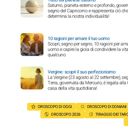
Saturno, pianeta esterno e profondo, govern
segno del Capricorno e rappresenta ciò ch
determina la nostra individualità!
10 ragioni per amare il tuo uomo
Scopri, segno per segno, 10 ragioni per ama
uomo e capire la gioia di condividere la vit
qualcuno.
Vergine: scopri il suo perfezionismo
La Vergine (23 agosto al 22 settembre), se
Terra, governata da Mercurio, è legata alla 
casa della vita quotidiana!
OROSCOPO DI OGGI
OROSCOPO DI DOMANI
OROSCOPO 2026
TIRAGGIO DEI TAR