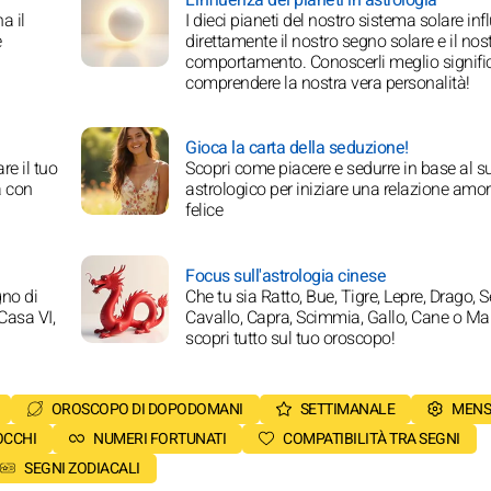
a il
I dieci pianeti del nostro sistema solare in
e
direttamente il nostro segno solare e il nos
comportamento. Conoscerli meglio signifi
comprendere la nostra vera personalità!
Gioca la carta della seduzione!
re il tuo
Scopri come piacere e sedurre in base al 
a con
astrologico per iniziare una relazione amo
felice
Focus sull'astrologia cinese
gno di
Che tu sia Ratto, Bue, Tigre, Lepre, Drago, S
Casa VI,
Cavallo, Capra, Scimmia, Gallo, Cane o Mai
scopri tutto sul tuo oroscopo!
OROSCOPO DI DOPODOMANI
SETTIMANALE
MENS
OCCHI
NUMERI FORTUNATI
COMPATIBILITÀ TRA SEGNI
SEGNI ZODIACALI