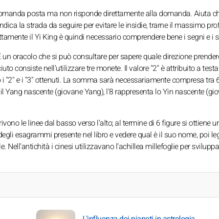
 domanda posta ma non risponde direttamente alla domanda. Aiuta ch
ndica la strada da seguire per evitare le insidie, trarne il massimo prof
rettamente il Yi King è quindi necessario comprendere bene i segni e i s
 È un oracolo che si può consultare per sapere quale direzione prender
to consiste nell'utilizzare tre monete. Il valore "2" è attribuito a testa 
 i "2" e i "3" ottenuti. La somma sarà necessariamente compresa tra 6 
 il Yang nascente (giovane Yang), l'8 rappresenta lo Yin nascente (gi
o le linee dal basso verso l'alto; al termine di 6 figure si ottiene u
egli esagrammi presente nel libro e vedere qual è il suo nome, poi leg
 Nell'antichità i cinesi utilizzavano l'achillea millefoglie per sviluppa
L'influenza dei pianeti in astrologia