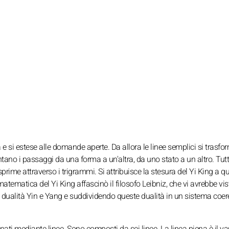
e si estese alle domande aperte. Da allora le linee semplici si trasf
ntano i passaggi da una forma a un'altra, da uno stato a un altro. Tut
prime attraverso i trigrammi. Si attribuisce la stesura del Yi King a q
 matematica del Yi King affascinò il filosofo Leibniz, che vi avrebbe vis
 dualità Yin e Yang e suddividendo queste dualità in un sistema coere
ti mediante linee. Sono composti da sei linee. La linea piena è il ya