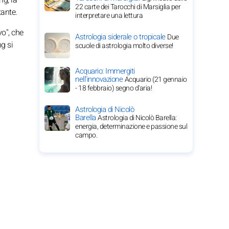
22 carte dei Tarocchi di Marsiglia per
tante.
interpretare una lettura
vo", che
Astrologia siderale o tropicale
Due
ng si
scuole di astrologia molto diverse!
Acquario: Immergiti
nell'innovazione
Acquario (21 gennaio
- 18 febbraio) segno d'aria!
Astrologia di Nicolò
Barella
Astrologia di Nicolò Barella:
energia, determinazione e passione sul
campo.