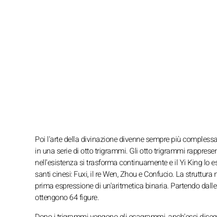
Poi l'arte della divinazione divenne sempre più complessa 
in una serie di otto trigrammi. Gli otto trigrammi rapprese
nell'esistenza si trasforma continuamente e il Yi King lo es
santi cinesi: Fuxi, il re Wen, Zhou e Confucio. La struttura
prima espressione di un'aritmetica binaria. Partendo dalle
ottengono 64 figure.
Dopo i trigrammi vengono gli esagrammi, anch'essi disegna