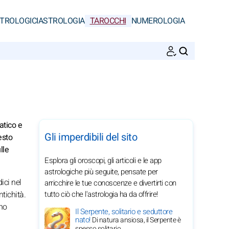
STROLOGICI
ASTROLOGIA
TAROCCHI
NUMEROLOGIA
CERCA
iatico e
Gli imperdibili del sito
esto
lle
Esplora gli oroscopi, gli articoli e le app
astrologiche più seguite, pensate per
ici nel
arricchire le tue conoscenze e divertirti con
ntichità.
tutto ciò che l'astrologia ha da offrire!
ano
Il Serpente, solitario e seduttore
nato!
Di natura ansiosa, il Serpente è
spesso solitario.