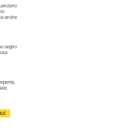
fluenzano
tro
ca anche
suo segno
rosa
erpente,
ale,
ILE