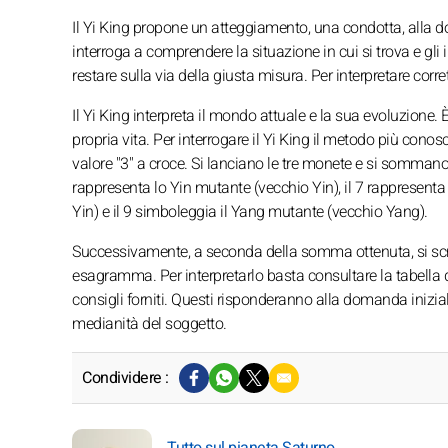
Il Yi King propone un atteggiamento, una condotta, alla
interroga a comprendere la situazione in cui si trova e gli i
restare sulla via della giusta misura. Per interpretare cor
Il Yi King interpreta il mondo attuale e la sua evoluzione.
propria vita. Per interrogare il Yi King il metodo più conosciu
valore "3" a croce. Si lanciano le tre monete e si sommano
rappresenta lo Yin mutante (vecchio Yin), il 7 rappresenta
Yin) e il 9 simboleggia il Yang mutante (vecchio Yang).
Successivamente, a seconda della somma ottenuta, si scrivon
esagramma. Per interpretarlo basta consultare la tabella d
consigli forniti. Questi risponderanno alla domanda iniziale.
medianità del soggetto.
Condividere :
Tutto sul pianeta Saturno