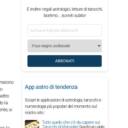
E inoltre: regali astrologici, letture di tarocchi,
bioritmo... iscriviti subito!
ABBONATI
ormarono
App astro di tendenza
to
uattro
Scopri le applicazioni di astrologia, tarocchi e
to la
numerologia più popolari del momento sul
nte, si
nostro sito:
Tutto quello che c'è da sapere sui
Tarocchi di Marsiglia!
Significato delle
ng, la