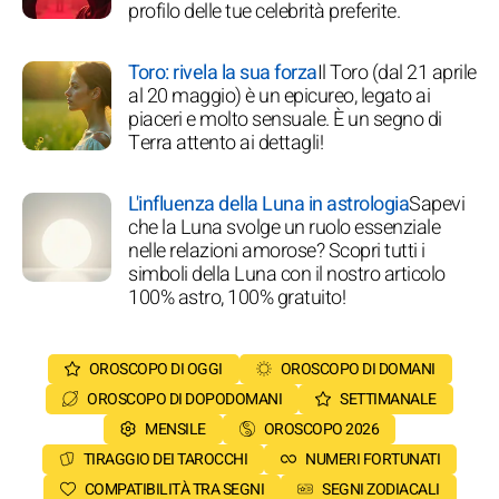
profilo delle tue celebrità preferite.
Toro: rivela la sua forza
Il Toro (dal 21 aprile
al 20 maggio) è un epicureo, legato ai
piaceri e molto sensuale. È un segno di
Terra attento ai dettagli!
L'influenza della Luna in astrologia
Sapevi
che la Luna svolge un ruolo essenziale
nelle relazioni amorose? Scopri tutti i
simboli della Luna con il nostro articolo
100% astro, 100% gratuito!
OROSCOPO DI OGGI
OROSCOPO DI DOMANI
OROSCOPO DI DOPODOMANI
SETTIMANALE
MENSILE
OROSCOPO 2026
TIRAGGIO DEI TAROCCHI
NUMERI FORTUNATI
COMPATIBILITÀ TRA SEGNI
SEGNI ZODIACALI