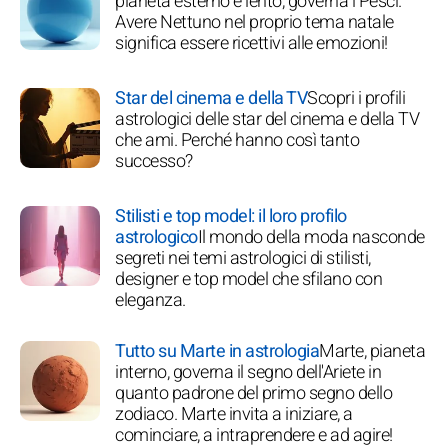
pianeta esterno e lento, governa i Pesci.
Avere Nettuno nel proprio tema natale
significa essere ricettivi alle emozioni!
Star del cinema e della TV
Scopri i profili
astrologici delle star del cinema e della TV
che ami. Perché hanno così tanto
successo?
Stilisti e top model: il loro profilo
astrologico
Il mondo della moda nasconde
segreti nei temi astrologici di stilisti,
designer e top model che sfilano con
eleganza.
Tutto su Marte in astrologia
Marte, pianeta
interno, governa il segno dell'Ariete in
quanto padrone del primo segno dello
zodiaco. Marte invita a iniziare, a
cominciare, a intraprendere e ad agire!