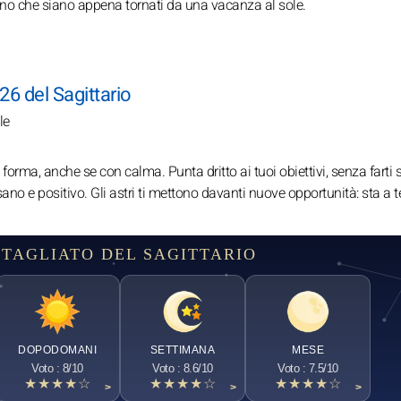
nno che siano appena tornati da una vacanza al sole.
26 del Sagittario
le
forma, anche se con calma. Punta dritto ai tuoi obiettivi, senza farti
sano e positivo. Gli astri ti mettono davanti nuove opportunità: sta a t
TAGLIATO DEL SAGITTARIO
DOPODOMANI
SETTIMANA
MESE
Voto : 8/10
Voto : 8.6/10
Voto : 7.5/10
★★★★☆
★★★★☆
★★★★☆
>
>
>