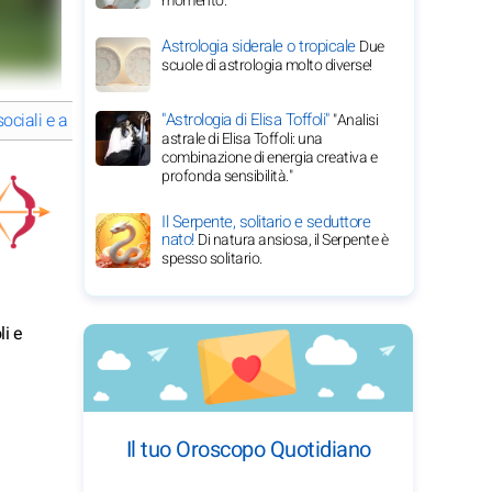
momento.
Astrologia siderale o tropicale
Due
scuole di astrologia molto diverse!
"Astrologia di Elisa Toffoli"
ociali e amicizia per il 2026 del Sagittario
Benessere per il 2026 de
"Analisi
astrale di Elisa Toffoli: una
combinazione di energia creativa e
profonda sensibilità."
Il Serpente, solitario e seduttore
nato!
Di natura ansiosa, il Serpente è
spesso solitario.
li e
Il tuo Oroscopo Quotidiano