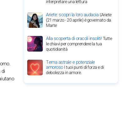
interpretare una lettura
Ariete: scopri la loro audacia
L'Ariete
(21 marzo - 20 aprile) è governato da
Marte
Alla scoperta di oracoli insoliti!
Tutte
le chiavi per comprendere la tua
quotidianità
Tema astrale e potenziale
torno.
amoroso
I tuoi punti di forza e di
 di
debolezza in amore.
 aiutano