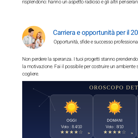
risplendono: hanno un aspetto radioso e gli altri pensera
Carriera e opportunità per il 20
Opportunità, sfide e successo professiona
Non perdere la speranza. I tuoi progetti stanno prendendo 
la motivazione. Fai il possibile per costruire un ambiente 
cogliere.
OROSCOPO DET
OGGI
DOMANI
Voto : 8.4/10
Voto : 8/10
★★★★☆
★★★★☆
>
>