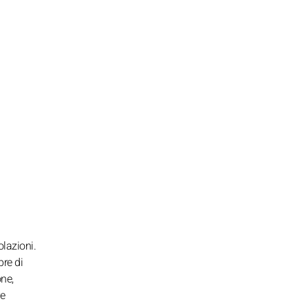
olazioni.
re di
one,
re