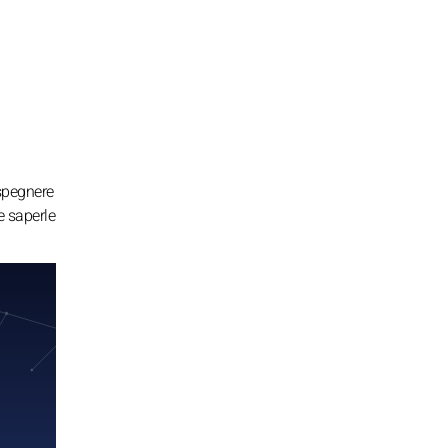
 spegnere
e saperle