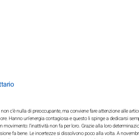
ttario
 non c’è nulla di preoccupante, ma conviene fare attenzione alle artic
re. Hanno un’energia contagiosa e questo li spinge a dedicarsi semp
in movimento: l’inattività non fa per loro. Grazie alla loro determinazi
ussione fa bene. Le incertezze si dissolvono poco alla volta. A novemb