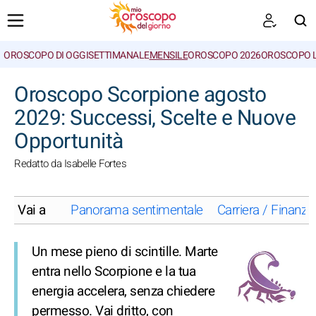
OROSCOPO DI OGGI
SETTIMANALE
MENSILE
OROSCOPO 2026
OROSCOPO 
CERCA
Oroscopo Scorpione agosto
2029: Successi, Scelte e Nuove
Opportunità
Redatto da Isabelle Fortes
Vai a
Panorama sentimentale
Carriera / Finanze
Un mese pieno di scintille. Marte
entra nello Scorpione e la tua
energia accelera, senza chiedere
permesso. Vai dritto, con