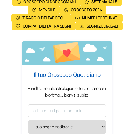
OROSCOPO DI DOPODOMANI
SETTIMANALE
MENSILE
OROSCOPO 2026
TIRAGGIO DEI TAROCCHI
NUMERI FORTUNATI
COMPATIBILITÀ TRA SEGNI
SEGNI ZODIACALI
Il tuo Oroscopo Quotidiano
E inoltre: regali astrologici, letture di tarocchi,
bioritmo... iscriviti subito!