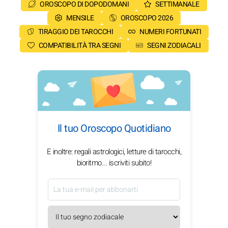
OROSCOPO DI DOPODOMANI
SETTIMANALE
MENSILE
OROSCOPO 2026
TIRAGGIO DEI TAROCCHI
NUMERI FORTUNATI
COMPATIBILITÀ TRA SEGNI
SEGNI ZODIACALI
Il tuo Oroscopo Quotidiano
E inoltre: regali astrologici, letture di tarocchi,
bioritmo... iscriviti subito!