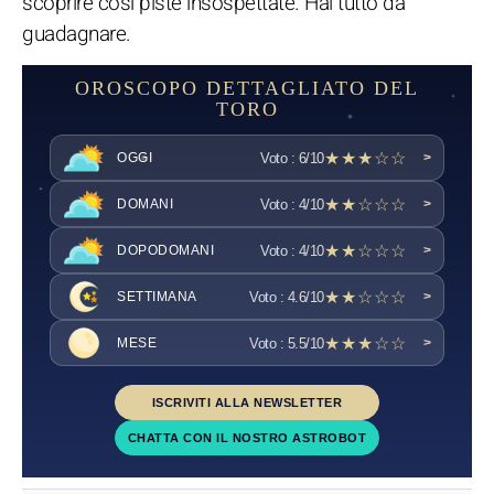
scoprire così piste insospettate. Hai tutto da
guadagnare.
OROSCOPO DETTAGLIATO DEL
TORO
★★★☆☆
Voto : 6/10
OGGI
>
★★☆☆☆
Voto : 4/10
DOMANI
>
★★☆☆☆
Voto : 4/10
DOPODOMANI
>
★★☆☆☆
Voto : 4.6/10
SETTIMANA
>
★★★☆☆
Voto : 5.5/10
MESE
>
ISCRIVITI ALLA NEWSLETTER
CHATTA CON IL NOSTRO ASTROBOT