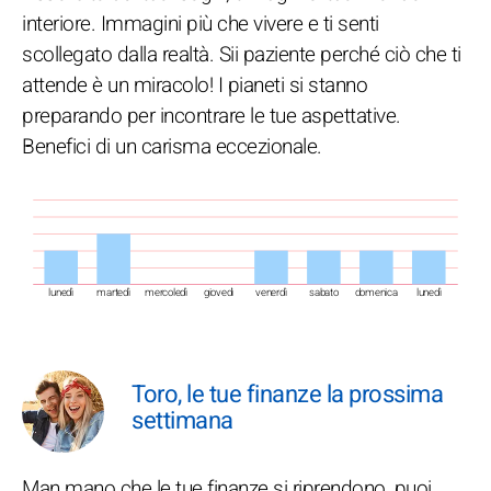
interiore. Immagini più che vivere e ti senti
scollegato dalla realtà. Sii paziente perché ciò che ti
attende è un miracolo! I pianeti si stanno
preparando per incontrare le tue aspettative.
Benefici di un carisma eccezionale.
lunedì
martedì
mercoledì
giovedì
venerdì
sabato
domenica
lunedì
Toro, le tue finanze la prossima
settimana
Man mano che le tue finanze si riprendono, puoi