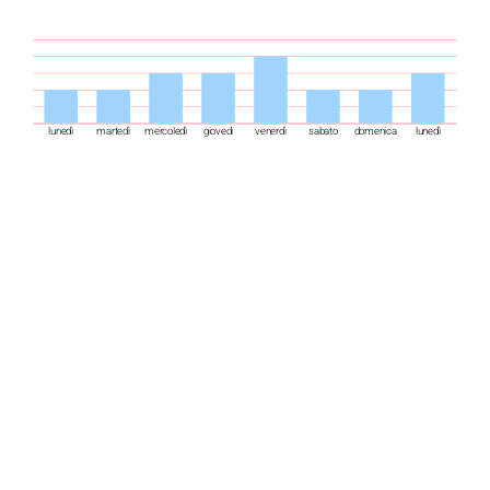
lunedì
martedì
mercoledì
giovedì
venerdì
sabato
domenica
lunedì