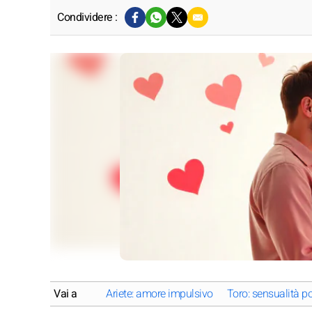
Condividere :
Vai a
Ariete: amore impulsivo
Toro: sensualità p