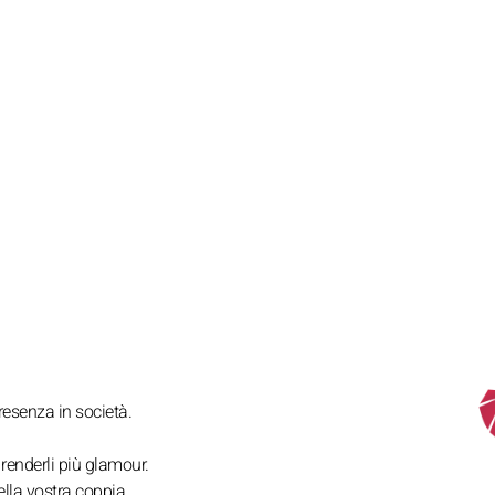
resenza in società.
 renderli più glamour.
ella vostra coppia.