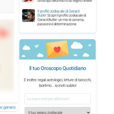
oroscopo secondo il tuo segno cinese
Il profilo zodiacale di Gerard
Butler
Scopri il profilo zodiacale di
Gerard Butler: un mix di carisma,
passione e determinazione.
Il tuo Oroscopo Quotidiano
E inoltre: regali astrologici, letture di tarocchi,
bioritmo... iscriviti subito!
: generosità sfavillante
Vergine: tenerezza metodica
Bilancia: 