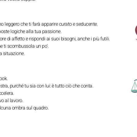
mo leggero che ti farà apparire curato e seducente.
sposte logiche alla tua passione.
re di affetto e rispondi ai suoi bisogni, anche i più futili.
he ti scombussola un po'.
va situazione.
look.
ra, purché tu sia con lui: è tutto ciò che conta.
ccelera.
o al lavoro.
 alcuna ombra sul quadro.