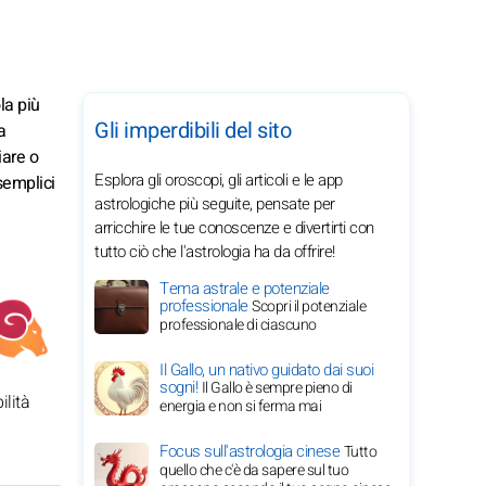
la più
Gli imperdibili del sito
a
iare o
Esplora gli oroscopi, gli articoli e le app
semplici
astrologiche più seguite, pensate per
arricchire le tue conoscenze e divertirti con
tutto ciò che l'astrologia ha da offrire!
Tema astrale e potenziale
professionale
Scopri il potenziale
professionale di ciascuno
Il Gallo, un nativo guidato dai suoi
sogni!
Il Gallo è sempre pieno di
ilità
energia e non si ferma mai
Focus sull'astrologia cinese
Tutto
quello che c'è da sapere sul tuo