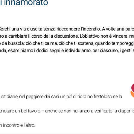
ei innamorato
erchi una via d'uscita senza riaccendere l'incendio. A volte una paro
 a cambiare il corso della discussione. L'obiettivo non è vincere, m
re da bussola: ciò che ti calma, ciò che ti scatena, quando temporegg
da, esaminiamo i dodici segni e individuiamo, per ciascuno, i gesti 
idiane; nel peggiore dei casi un po' di riordino frettoloso se la
otare un bel tavolo – anche se non hai ancora verificato la disponib
incontro e l'altro.