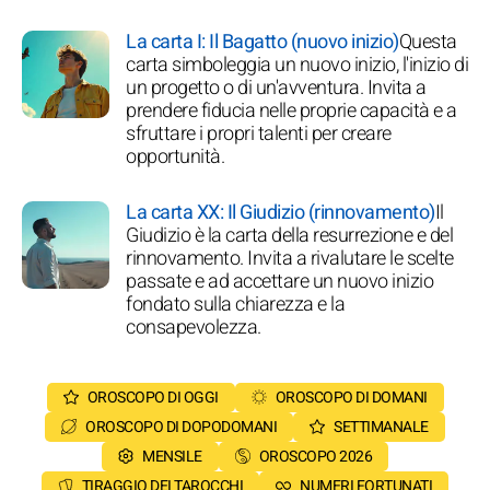
La carta I: Il Bagatto (nuovo inizio)
Questa
carta simboleggia un nuovo inizio, l'inizio di
un progetto o di un'avventura. Invita a
prendere fiducia nelle proprie capacità e a
sfruttare i propri talenti per creare
opportunità.
La carta XX: Il Giudizio (rinnovamento)
Il
Giudizio è la carta della resurrezione e del
rinnovamento. Invita a rivalutare le scelte
passate e ad accettare un nuovo inizio
fondato sulla chiarezza e la
consapevolezza.
OROSCOPO DI OGGI
OROSCOPO DI DOMANI
OROSCOPO DI DOPODOMANI
SETTIMANALE
MENSILE
OROSCOPO 2026
TIRAGGIO DEI TAROCCHI
NUMERI FORTUNATI