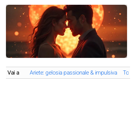
Vai a
Ariete: gelosia passionale & impulsiva
Toro