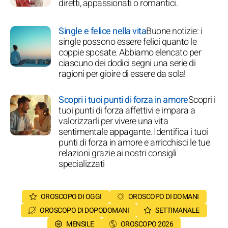
diretti, appassionati o romantici.
Single e felice nella vita
Buone notizie: i
single possono essere felici quanto le
coppie sposate. Abbiamo elencato per
ciascuno dei dodici segni una serie di
ragioni per gioire di essere da sola!
Scopri i tuoi punti di forza in amore
Scopri i
tuoi punti di forza affettivi e impara a
valorizzarli per vivere una vita
sentimentale appagante. Identifica i tuoi
punti di forza in amore e arricchisci le tue
relazioni grazie ai nostri consigli
specializzati
OROSCOPO DI OGGI
OROSCOPO DI DOMANI
OROSCOPO DI DOPODOMANI
SETTIMANALE
MENSILE
OROSCOPO 2026