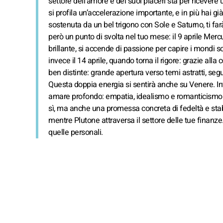
settore dell’amore e dei suoi piaceri sta per ricevere 
si profila un’accelerazione importante, e in più hai
sostenuta da un bel trigono con Sole e Saturno, ti far
però un punto di svolta nel tuo mese: il 9 aprile Mercu
brillante, si accende di passione per capire i mondi so
invece il 14 aprile, quando torna il rigore: grazie al
ben distinte: grande apertura verso temi astratti, seg
Questa doppia energia si sentirà anche su Venere. In
amare profondo: empatia, idealismo e romanticismo. P
sì, ma anche una promessa concreta di fedeltà e stabil
mentre Plutone attraversa il settore delle tue finanze.
quelle personali.