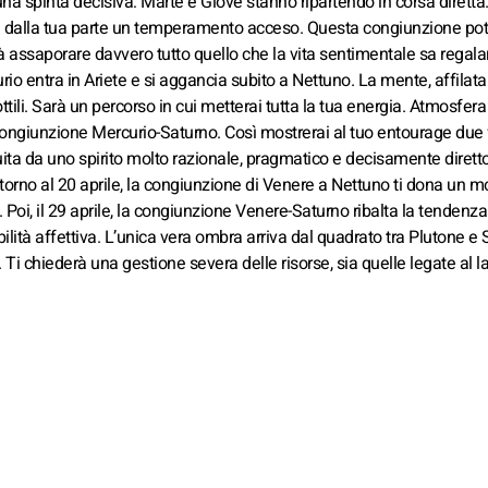
una spinta decisiva: Marte e Giove stanno ripartendo in corsa diretta.
 già dalla tua parte un temperamento acceso. Questa congiunzione pot
à assaporare davvero tutto quello che la vita sentimentale sa regalar
rio entra in Ariete e si aggancia subito a Nettuno. La mente, affilata
ttili. Sarà un percorso in cui metterai tutta la tua energia. Atmosfera
la congiunzione Mercurio-Saturno. Così mostrerai al tuo entourage due
uita da uno spirito molto razionale, pragmatico e decisamente diretto
torno al 20 aprile, la congiunzione di Venere a Nettuno ti dona un m
oi, il 29 aprile, la congiunzione Venere-Saturno ribalta la tendenza
ità affettiva. L’unica vera ombra arriva dal quadrato tra Plutone e 
 Ti chiederà una gestione severa delle risorse, sia quelle legate al l