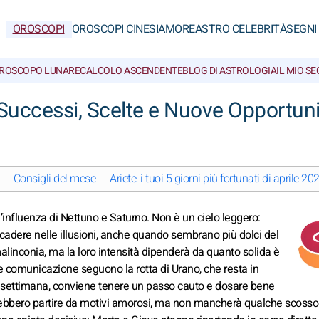
OROSCOPI
OROSCOPI CINESI
AMORE
ASTRO CELEBRITÀ
SEGNI
ROSCOPO LUNARE
CALCOLO ASCENDENTE
BLOG DI ASTROLOGIA
IL MIO S
 Successi, Scelte e Nuove Opportun
Consigli del mese
Ariete: i tuoi 5 giorni più fortunati di aprile 20
l’influenza di Nettuno e Saturno. Non è un cielo leggero:
on cadere nelle illusioni, anche quando sembrano più dolci del
linconia, ma la loro intensità dipenderà da quanto solida è
e comunicazione seguono la rotta di Urano, che resta in
ma settimana, conviene tenere un passo cauto e dosare bene
otrebbero partire da motivi amorosi, ma non mancherà qualche scosson