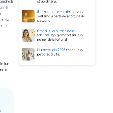
erché ti
straordinaria."
i. Il
Il tema astrale e la ricchezza
Vi
on
sveliamo la parte della fortuna di
ere la
ciascuno
ente.
Ottieni i tuoi numeri della
fortuna!
Ogni giorno ottieni i tuoi
numeri della fortuna!
Numerologia 2026
Scopri il tuo
percorso di vita.
le tue
ino a
à