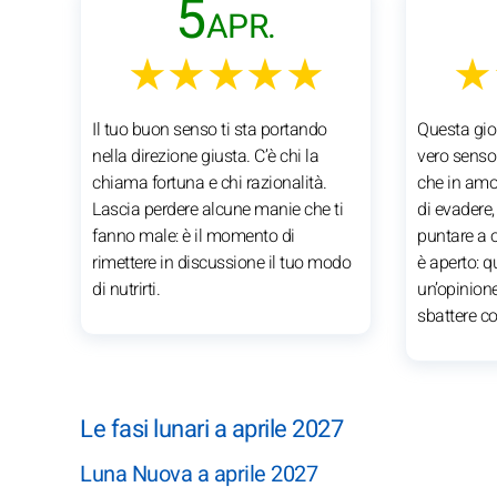
5
APR.
★★★★★
★
Il tuo buon senso ti sta portando
Questa gio
nella direzione giusta. C’è chi la
vero senso 
chiama fortuna e chi razionalità.
che in amor
Lascia perdere alcune manie che ti
di evadere,
fanno male: è il momento di
puntare a o
rimettere in discussione il tuo modo
è aperto: 
di nutrirti.
un’opinione,
sbattere c
Le fasi lunari a aprile 2027
Luna Nuova a aprile 2027