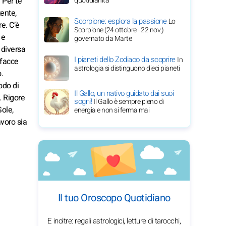
 Per te
quotidianità
ente,
Scorpione: esplora la passione
Lo
e. C’è
Scorpione (24 ottobre - 22 nov.)
 e
governato da Marte
 diversa
I pianeti dello Zodiaco da scoprire
In
 facce
astrologia si distinguono dieci pianeti
.
odo di
Il Gallo, un nativo guidato dai suoi
. Rigore
sogni!
Il Gallo è sempre pieno di
Sole,
energia e non si ferma mai
avoro sia
Il tuo Oroscopo Quotidiano
E inoltre: regali astrologici, letture di tarocchi,