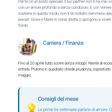
Per te c’è un posto speciale. Il tuo partner non ti ha mai vi
con un amore profondo e senza condizioni. E con Venere 
sostiene in questo modo, non ti tiri indietro nemmeno dav
piaceri: Giove e Marte in corsa diretta ti spingono a viverli 
fondo.
Carriera / Finanze
Fino al 20 aprile tutto scorre senza intoppi. Niente di eccez
entrate, Plutone in quadrato chiede prudenza, soprattutto su
maggio.
Consigli del mese
💡
Le prime tre settimane parlano di amore. Quin