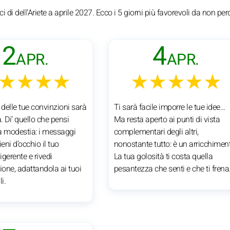
i di dell'Ariete a aprile 2027. Ecco i 5 giorni più favorevoli da non per
2
4
APR.
APR.
★★★★
★★★★★
 delle tue convinzioni sarà
Ti sarà facile imporre le tue idee…
 Di’ quello che pensi
Ma resta aperto ai punti di vista
a modestia: i messaggi
complementari degli altri,
ieni d’occhio il tuo
nonostante tutto: è un arricchimen
gerente e rivedi
La tua golosità ti costa quella
ione, adattandola ai tuoi
pesantezza che senti e che ti frena
i.