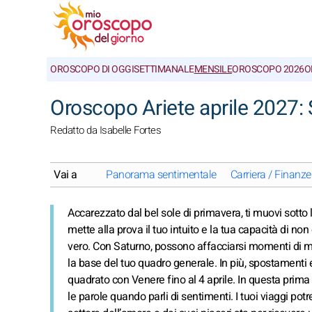
OROSCOPO DI OGGI
SETTIMANALE
MENSILE
OROSCOPO 2026
O
Oroscopo Ariete aprile 2027:
Redatto da Isabelle Fortes
Vai a
Panorama sentimentale
Carriera / Finanze
Accarezzato dal bel sole di primavera, ti muovi sotto 
mette alla prova il tuo intuito e la tua capacità di n
vero. Con Saturno, possono affacciarsi momenti di ma
la base del tuo quadro generale. In più, spostamenti 
quadrato con Venere fino al 4 aprile. In questa pri
le parole quando parli di sentimenti. I tuoi viaggi p