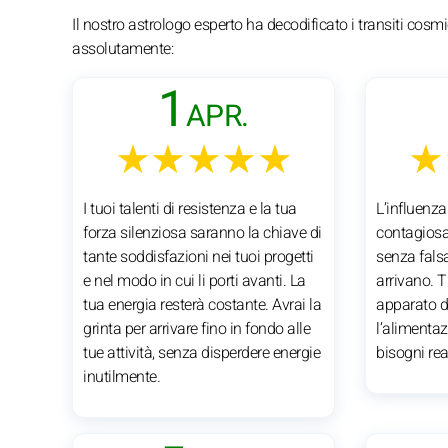
Il nostro astrologo esperto ha decodificato i transiti cosmic
assolutamente:
1
APR.
★★★★★
★
I tuoi talenti di resistenza e la tua
L’influenza
forza silenziosa saranno la chiave di
contagiosa.
tante soddisfazioni nei tuoi progetti
senza fals
e nel modo in cui li porti avanti. La
arrivano. T
tua energia resterà costante. Avrai la
apparato di
grinta per arrivare fino in fondo alle
l’alimentaz
tue attività, senza disperdere energie
bisogni real
inutilmente.