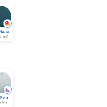
 Nuova
a fase)
 Piena
a fase)