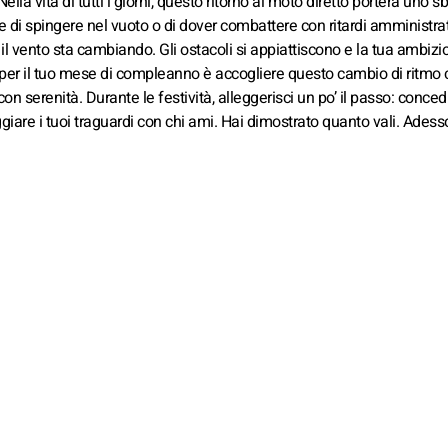
lla vita di tutti i giorni, questo ritorno al moto diretto porterà uno s
e di spingere nel vuoto o di dover combattere con ritardi amministrat
il vento sta cambiando. Gli ostacoli si appiattiscono e la tua ambizi
tico per il tuo mese di compleanno è accogliere questo cambio di ritmo
on serenità. Durante le festività, alleggerisci un po’ il passo: concedit
eggiare i tuoi traguardi con chi ami. Hai dimostrato quanto vali. Adess