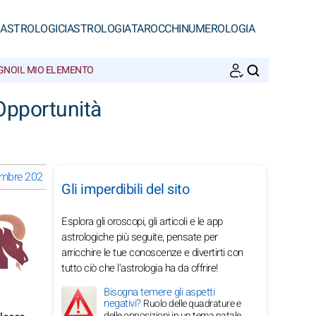
 ASTROLOGICI
ASTROLOGIA
TAROCCHI
NUMEROLOGIA
EGNO
IL MIO ELEMENTO
CERCA
Opportunità
icembre 2027
Le fasi lunari a dicembre 2027
Oroscopi mensili 2027
Gli imperdibili del sito
Esplora gli oroscopi, gli articoli e le app
astrologiche più seguite, pensate per
arricchire le tue conoscenze e divertirti con
tutto ciò che l'astrologia ha da offrire!
Bisogna temere gli aspetti
negativi?
Ruolo delle quadrature e
delle opposizioni in un tema natale