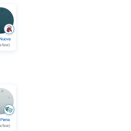
 Nuova
a fase)
 Piena
a fase)