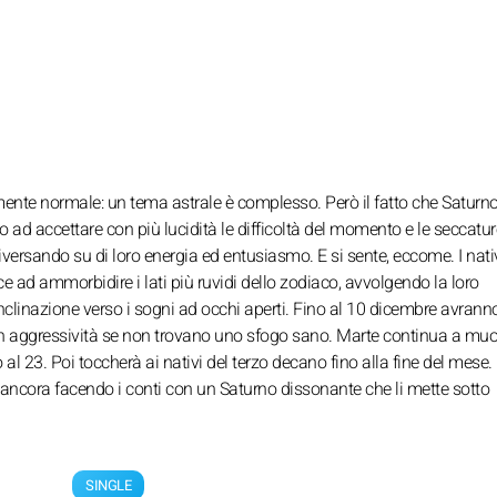
amente normale: un tema astrale è complesso. Però il fatto che Saturn
no ad accettare con più lucidità le difficoltà del momento e le seccatur
riversando su di loro energia ed entusiasmo. E si sente, eccome. I nativ
e ad ammorbidire i lati più ruvidi dello zodiaco, avvolgendo la loro
inclinazione verso i sogni ad occhi aperti. Fino al 10 dicembre avran
in aggressività se non trovano uno sfogo sano. Marte continua a muo
al 23. Poi toccherà ai nativi del terzo decano fino alla fine del mese.
ncora facendo i conti con un Saturno dissonante che li mette sotto
SINGLE