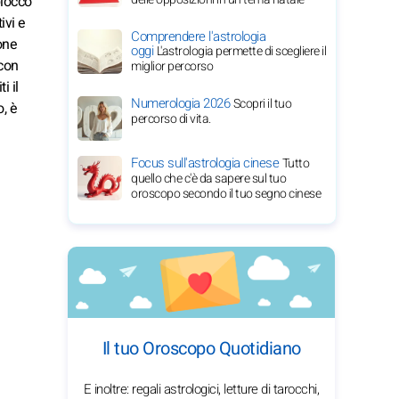
blocco
ivi e
Comprendere l'astrologia
one
oggi
L'astrologia permette di scegliere il
 con
miglior percorso
i il
Numerologia 2026
Scopri il tuo
o, è
percorso di vita.
Focus sull'astrologia cinese
Tutto
quello che c'è da sapere sul tuo
oroscopo secondo il tuo segno cinese
Il tuo Oroscopo Quotidiano
E inoltre: regali astrologici, letture di tarocchi,