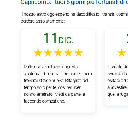
Capricorno: i tuoi 5 giorni più fortunati d
Il nostro astrologo esperto ha decodificato i transiti cosm
perdere assolutamente:
11
DIC.
★★★★★
★
Dalle nuove soluzioni spunta
Guidato dal
qualcosa di tuo: tra il bianco e il nero
avrai dalla
troverai strade nuove. Ritagliati del
esitare ad 
tempo solo per te, così recuperi il
a investire
sonno arretrato. Metti da parte le
quella fuga
faccende domestiche.