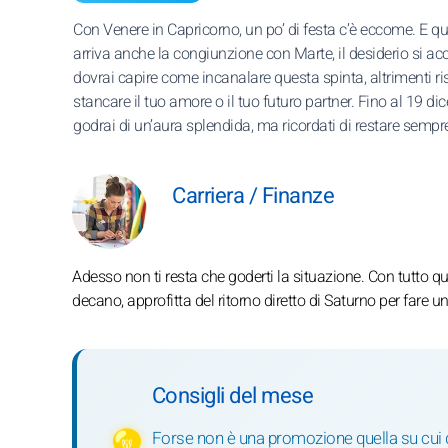
Con Venere in Capricorno, un po’ di festa c’è eccome. E 
arriva anche la congiunzione con Marte, il desiderio si ac
dovrai capire come incanalare questa spinta, altrimenti ri
stancare il tuo amore o il tuo futuro partner. Fino al 19 d
godrai di un’aura splendida, ma ricordati di restare sempr
Carriera / Finanze
Adesso non ti resta che goderti la situazione. Con tutto qu
decano, approfitta del ritorno diretto di Saturno per fare 
Consigli del mese
Forse non è una promozione quella su cui d