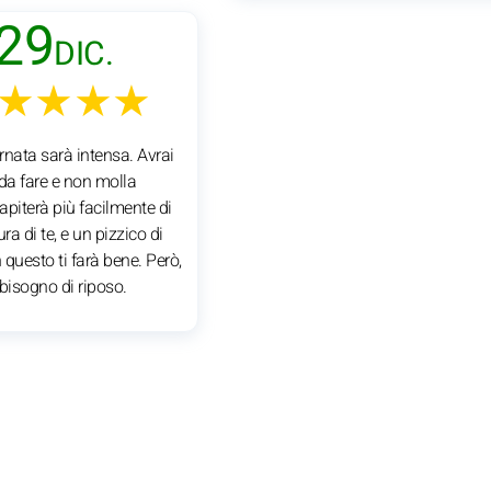
29
DIC.
★★★★
rnata sarà intensa. Avrai
 da fare e non molla
capiterà più facilmente di
ra di te, e un pizzico di
questo ti farà bene. Però,
bisogno di riposo.