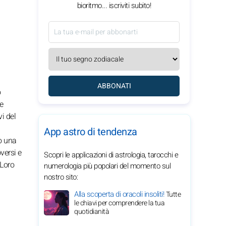
bioritmo... iscriviti subito!
ABBONATI
o
e
i del
App astro di tendenza
no una
versi e
Scopri le applicazioni di astrologia, tarocchi e
 Loro
numerologia più popolari del momento sul
nostro sito:
Alla scoperta di oracoli insoliti!
Tutte
le chiavi per comprendere la tua
quotidianità