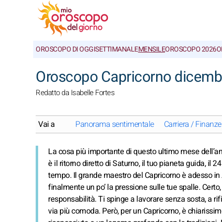
OROSCOPO DI OGGI
SETTIMANALE
MENSILE
OROSCOPO 2026
O
Oroscopo Capricorno dicembr
Redatto da Isabelle Fortes
Vai a
Panorama sentimentale
Carriera / Finanze
La cosa più importante di questo ultimo mese dell’an
è il ritorno diretto di Saturno, il tuo pianeta guida, i
tempo. Il grande maestro del Capricorno è adesso in A
finalmente un po’ la pressione sulle tue spalle. Certo,
responsabilità. Ti spinge a lavorare senza sosta, a rifin
via più comoda. Però, per un Capricorno, è chiarissimo