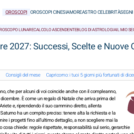
OROSCOPI
OROSCOPI CINESI
AMORE
ASTRO CELEBRITÀ
SEGNI
ROSCOPO LUNARE
CALCOLO ASCENDENTE
BLOG DI ASTROLOGIA
IL MIO S
e 2027: Successi, Scelte e Nuove 
Consigli del mese
Capricorno: i tuoi 5 giorni più fortunati di d
no, che per alcuni di voi coincide anche con il compleanno,
l 24 dicembre. È come un regalo di Natale che arriva prima del
riete e, riprendendo il suo cammino diretto, allenta
 Saturno ha un compito preciso: tenere alta la richiesta e la
ire i progetti fino all’ultimo dettaglio, a non scegliere mai la
 cosa chiede: regole rispettate, responsabilità sul serio, gerarchie