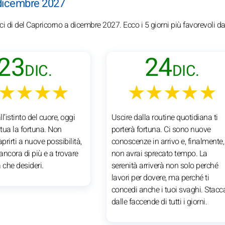
i dicembre 2027
ici di del Capricorno a dicembre 2027. Ecco i 5 giorni più favorevoli d
23
24
DIC.
DIC.
★★★★
★★★★★
l’istinto del cuore, oggi
Uscire dalla routine quotidiana ti
 tua la fortuna. Non
porterà fortuna. Ci sono nuove
aprirti a nuove possibilità,
conoscenze in arrivo e, finalmente,
 ancora di più e a trovare
non avrai sprecato tempo. La
 che desideri.
serenità arriverà non solo perché
lavori per dovere, ma perché ti
concedi anche i tuoi svaghi. Stacc
dalle faccende di tutti i giorni.