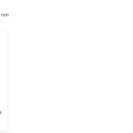
a non
a