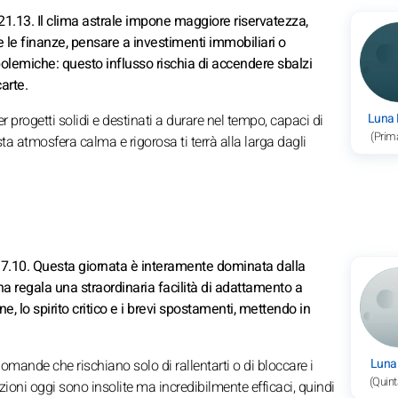
21.13. Il clima astrale impone maggiore riservatezza,
re le finanze, pensare a investimenti immobiliari o
polemiche: questo influsso rischia di accendere sbalzi
arte.
Luna
er progetti solidi e destinati a durare nel tempo, capaci di
(Prim
ta atmosfera calma e rigorosa ti terrà alla larga dagli
17.10. Questa giornata è interamente dominata dalla
na regala una straordinaria facilità di adattamento a
e, lo spirito critico e i brevi spostamenti, mettendo in
Luna
 domande che rischiano solo di rallentarti o di bloccare i
(Quint
izioni oggi sono insolite ma incredibilmente efficaci, quindi