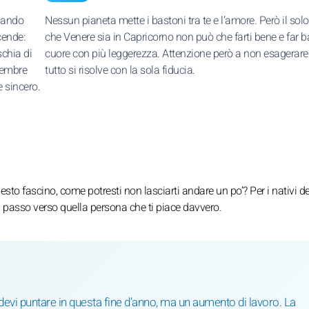
quando
Nessun pianeta mette i bastoni tra te e l’amore. Però il solo
cende:
che Venere sia in Capricorno non può che farti bene e far ba
schia di
cuore con più leggerezza. Attenzione però a non esagerare
icembre
tutto si risolve con la sola fiducia.
e sincero.
esto fascino, come potresti non lasciarti andare un po’? Per i nativi de
un passo verso quella persona che ti piace davvero.
evi puntare in questa fine d’anno, ma un aumento di lavoro. La