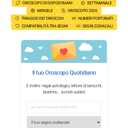
OROSCOPO DI DOPODOMANI
SETTIMANALE
MENSILE
OROSCOPO 2026
TIRAGGIO DEI TAROCCHI
NUMERI FORTUNATI
COMPATIBILITÀ TRA SEGNI
SEGNI ZODIACALI
Il tuo Oroscopo Quotidiano
E inoltre: regali astrologici, letture di tarocchi,
bioritmo... iscriviti subito!