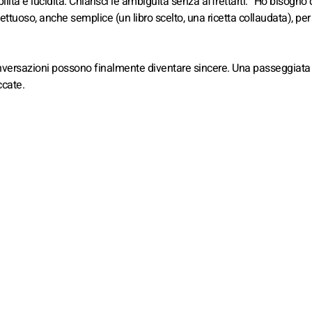
lità e lucidità. Chiarisci le ambiguità senza affrettarti: “Ho bisogno 
ettuoso, anche semplice (un libro scelto, una ricetta collaudata), per
 conversazioni possono finalmente diventare sincere. Una passeggiata
ccate.