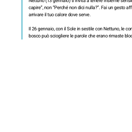
Nettuno (13 gennaio) ti invita a tenere insieme sensibi
capire”, non “Perché non dici nulla?”. Fai un gesto aff
arrivare il tuo calore dove serve.
Il 26 gennaio, con il Sole in sestile con Nettuno, le
bosco può sciogliere le parole che erano rimaste blo