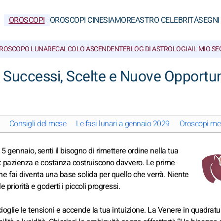
OROSCOPI
OROSCOPI CINESI
AMORE
ASTRO CELEBRITÀ
SEGNI
ROSCOPO LUNARE
CALCOLO ASCENDENTE
BLOG DI ASTROLOGIA
IL MIO S
 Successi, Scelte e Nuove Opportun
Consigli del mese
Le fasi lunari a gennaio 2029
Oroscopi men
 5 gennaio, senti il bisogno di rimettere ordine nella tua
ce: pazienza e costanza costruiscono davvero. Le prime
 fai diventa una base solida per quello che verrà. Niente
e priorità e goderti i piccoli progressi.
scioglie le tensioni e accende la tua intuizione. La Venere in quadrat