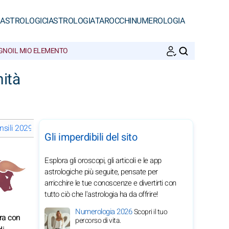
 ASTROLOGICI
ASTROLOGIA
TAROCCHI
NUMEROLOGIA
EGNO
IL MIO ELEMENTO
CERCA
ità
sili 2029 del Toro: scegli un mese
Gli imperdibili del sito
Esplora gli oroscopi, gli articoli e le app
astrologiche più seguite, pensate per
arricchire le tue conoscenze e divertirti con
tutto ciò che l'astrologia ha da offrire!
Numerologia 2026
Scopri il tuo
ura con
percorso di vita.