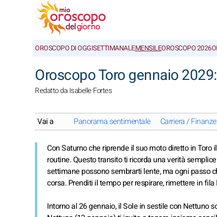
OROSCOPO DI OGGI
SETTIMANALE
MENSILE
OROSCOPO 2026
O
Oroscopo Toro gennaio 2029:
Redatto da Isabelle Fortes
Vai a
Panorama sentimentale
Carriera / Finanze
Con Saturno che riprende il suo moto diretto in Toro il
routine. Questo transito ti ricorda una verità sempli
settimane possono sembrarti lente, ma ogni passo che
corsa. Prenditi il tempo per respirare, rimettere in fila l
Intorno al 26 gennaio, il Sole in sestile con Nettuno 