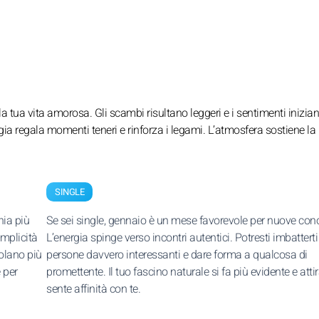
tua vita amorosa. Gli scambi risultano leggeri e i sentimenti inizia
gia regala momenti teneri e rinforza i legami. L’atmosfera sostiene la
SINGLE
nia più
Se sei single, gennaio è un mese favorevole per nuove con
omplicità
L’energia spinge verso incontri autentici. Potresti imbatterti
volano più
persone davvero interessanti e dare forma a qualcosa di
 per
promettente. Il tuo fascino naturale si fa più evidente e attir
sente affinità con te.