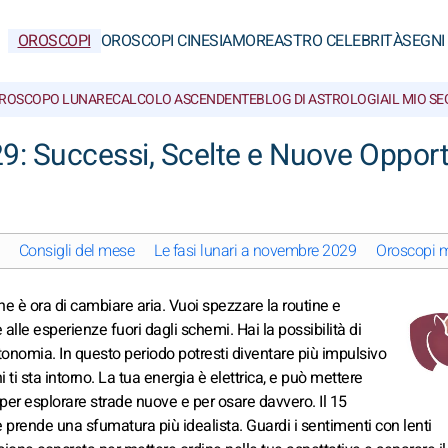
OROSCOPI
OROSCOPI CINESI
AMORE
ASTRO CELEBRITÀ
SEGNI
ROSCOPO LUNARE
CALCOLO ASCENDENTE
BLOG DI ASTROLOGIA
IL MIO S
: Successi, Scelte e Nuove Opport
Consigli del mese
Le fasi lunari a novembre 2029
Oroscopi m
he è ora di cambiare aria. Vuoi spezzare la routine e
e alle esperienze fuori dagli schemi. Hai la possibilità di
autonomia. In questo periodo potresti diventare più impulsivo
 ti sta intorno. La tua energia è elettrica, e può mettere
per esplorare strade nuove e per osare davvero. Il 15
prende una sfumatura più idealista. Guardi i sentimenti con lenti