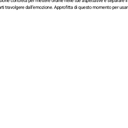
sione concreta per mettere ordine nelle tue aspettative e separare i
 farti travolgere dall’emozione. Approfitta di questo momento per usar