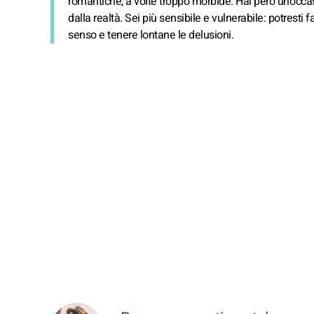
romantiche, a volte troppo morbide. Hai però un’occa
dalla realtà. Sei più sensibile e vulnerabile: potresti
senso e tenere lontane le delusioni.