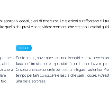
 scorrono leggeri, pieni di tenerezza. Le relazioni si rafforzano e il tu
ire quello che provi e condividere momenti che restano. Lasciati guid
SINGLE
partner le
Per te single, novembre accende incontri e nuove avventure.
attriti
fascino è irresistibile e le possibilità sembrano davvero pro
zi che vi
Ci sono chance concrete per costruire legami autentici. Prend
are i
tempo per farti conoscere e lascia che parli il cuore. Potrest
l tuo
una bella sorpresa.