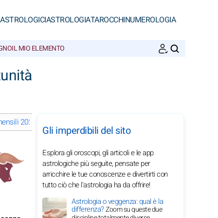
 ASTROLOGICI
ASTROLOGIA
TAROCCHI
NUMEROLOGIA
EGNO
IL MIO ELEMENTO
CERCA
unità
ensili 2029 del Toro: scegli un mese
Gli imperdibili del sito
Esplora gli oroscopi, gli articoli e le app
astrologiche più seguite, pensate per
arricchire le tue conoscenze e divertirti con
tutto ciò che l'astrologia ha da offrire!
Astrologia o veggenza: qual è la
differenza?
Zoom su queste due
discipline totalmente diverse