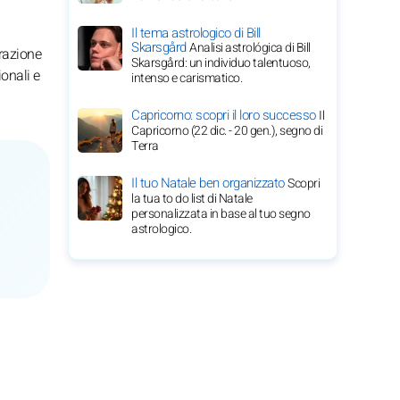
Il tema astrologico di Bill
Skarsgård
Analisi astrológica di Bill
orazione
Skarsgård: un individuo talentuoso,
ionali e
intenso e carismatico.
Capricorno: scopri il loro successo
Il
Capricorno (22 dic. - 20 gen.), segno di
Terra
Il tuo Natale ben organizzato
Scopri
la tua to do list di Natale
personalizzata in base al tuo segno
astrologico.