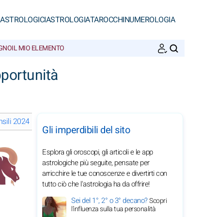
 ASTROLOGICI
ASTROLOGIA
TAROCCHI
NUMEROLOGIA
EGNO
IL MIO ELEMENTO
CERCA
portunità
sili 2024 del Capricorno: scegli un mese
Gli imperdibili del sito
Esplora gli oroscopi, gli articoli e le app
astrologiche più seguite, pensate per
arricchire le tue conoscenze e divertirti con
tutto ciò che l'astrologia ha da offrire!
Sei del 1°, 2° o 3° decano?
Scopri
l'influenza sulla tua personalità