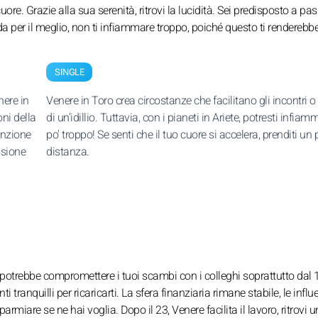
cuore. Grazie alla sua serenità, ritrovi la lucidità. Sei predisposto a pa
a per il meglio, non ti infiammare troppo, poiché questo ti renderebbe
SINGLE
nere in
Venere in Toro crea circostanze che facilitano gli incontri o l
ni della
di un'idillio. Tuttavia, con i pianeti in Ariete, potresti infiam
tenzione
po' troppo! Se senti che il tuo cuore si accelera, prenditi un p
ssione
distanza.
 potrebbe compromettere i tuoi scambi con i colleghi soprattutto dal 1
i tranquilli per ricaricarti. La sfera finanziaria rimane stabile, le influ
rmiare se ne hai voglia. Dopo il 23, Venere facilita il lavoro, ritrovi un