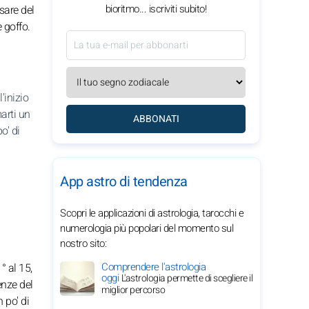
bioritmo... iscriviti subito!
ssare del
 goffo.
'inizio
marti un
ABBONATI
o' di
App astro di tendenza
Scopri le applicazioni di astrologia, tarocchi e
numerologia più popolari del momento sul
nostro sito:
Comprendere l'astrologia
° al 15,
oggi
L'astrologia permette di scegliere il
enze del
miglior percorso
 po' di