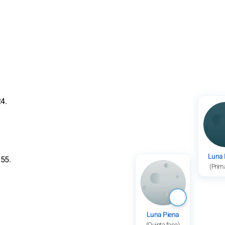
4.
Luna
.55.
(Prim
Luna Piena
(Quinta fase)