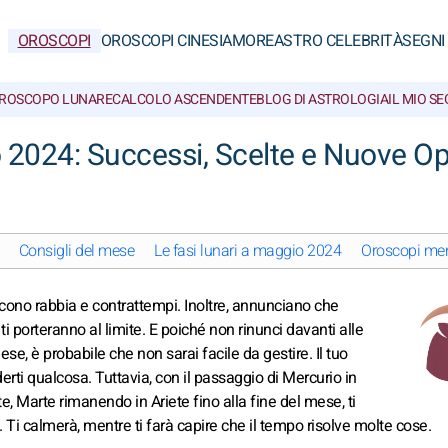
OROSCOPI
OROSCOPI CINESI
AMORE
ASTRO CELEBRITÀ
SEGNI
ROSCOPO LUNARE
CALCOLO ASCENDENTE
BLOG DI ASTROLOGIA
IL MIO S
2024: Successi, Scelte e Nuove Op
Consigli del mese
Le fasi lunari a maggio 2024
Oroscopi men
cono rabbia e contrattempi. Inoltre, annunciano che
i porteranno al limite. E poiché non rinunci davanti alle
se, è probabile che non sarai facile da gestire. Il tuo
rti qualcosa. Tuttavia, con il passaggio di Mercurio in
te, Marte rimanendo in Ariete fino alla fine del mese, ti
i. Ti calmerà, mentre ti farà capire che il tempo risolve molte cose.