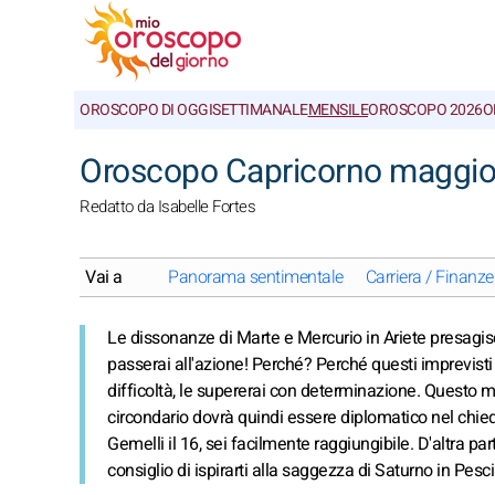
OROSCOPO DI OGGI
SETTIMANALE
MENSILE
OROSCOPO 2026
O
Oroscopo Capricorno maggio 
Redatto da Isabelle Fortes
Vai a
Panorama sentimentale
Carriera / Finanze
Le dissonanze di Marte e Mercurio in Ariete presagis
passerai all'azione! Perché? Perché questi imprevisti t
difficoltà, le supererai con determinazione. Questo me
circondario dovrà quindi essere diplomatico nel chiede
Gemelli il 16, sei facilmente raggiungibile. D'altra par
consiglio di ispirarti alla saggezza di Saturno in Pesc