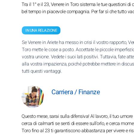
Tra il 1° e il 23, Venere in Toro sistema le tue questioni di 
bel tempo in piacevole compagnia. Per far sì che tutto vad
IN UNA RELAZIONE
Se Venere in Ariete ha messo in crisi il vostro rapporto, Ve
Toro mette le cose a posto. Accettate le piccole imperfezio
vostra unione. Vedete i suoi lati positivi. Tuttavia, fate at
alla vostra impazienza, poiché potrebbe mettere in discu
tutti questi vantaggi.
Carriera / Finanze
Questo mese, sarai sulla difensiva! Al lavoro, il tuo umore
cerca di calmarti se senti di essere sull'orlo, e cerca moment
Toro fino al 23 ti garantiscono abbastanza per vivere e rispa