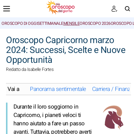
OROSCOPO DI OGGI
SETTIMANALE
MENSILE
OROSCOPO 2026
OROSCOPO 
CERCA
Oroscopo Capricorno marzo
2024: Successi, Scelte e Nuove
Opportunità
Redatto da Isabelle Fortes
Vai a
Panorama sentimentale
Carriera / Finanze
Durante il loro soggiorno in
Capricorno, i pianeti veloci ti
hanno aiutato a fare un passo
avanti. Tuttavia, potrebbero averti