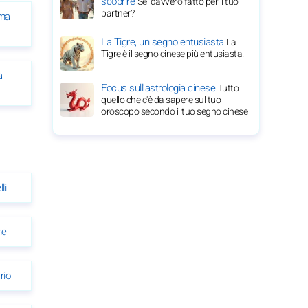
scoprire
Sei davvero fatto per il tuo
partner?
ima
La Tigre, un segno entusiasta
La
Tigre è il segno cinese più entusiasta.
a
Focus sull'astrologia cinese
Tutto
quello che c'è da sapere sul tuo
oroscopo secondo il tuo segno cinese
li
ne
rio