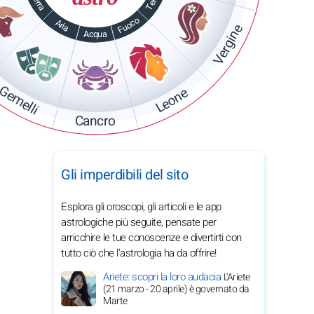
Terra
Terra
Fuoco
Aria
Vergine
Acqua
Gemelli
Leone
Cancro
Gli imperdibili del sito
Esplora gli oroscopi, gli articoli e le app
astrologiche più seguite, pensate per
arricchire le tue conoscenze e divertirti con
tutto ciò che l'astrologia ha da offrire!
Ariete: scopri la loro audacia
L'Ariete
(21 marzo - 20 aprile) è governato da
Marte