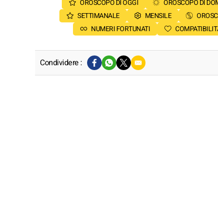
OROSCOPO DI OGGI
OROSCOPO DI DO
SETTIMANALE
MENSILE
OROSC
NUMERI FORTUNATI
COMPATIBILIT
Condividere :