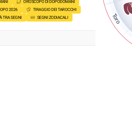
MANI
OROSCOPO DI DOPODOMANI
OPO 2026
TIRAGGIO DEI TAROCCHI
Toro
À TRA SEGNI
SEGNI ZODIACALI