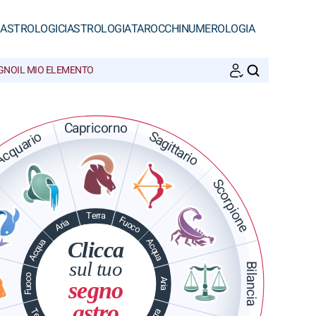
 ASTROLOGICI
ASTROLOGIA
TAROCCHI
NUMEROLOGIA
EGNO
IL MIO ELEMENTO
CERCA
Capricorno
Sagittario
cquario
Scorpione
Terra
Fuoco
Aria
Acqua
Acqua
Clicca
sul tuo
Bilancia
Fuoco
Aria
segno
astro