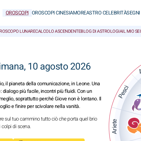
OROSCOPI
OROSCOPI CINESI
AMORE
ASTRO CELEBRITÀ
SEGNI
ROSCOPO LUNARE
CALCOLO ASCENDENTE
BLOG DI ASTROLOGIA
IL MIO S
A
timana, 10 agosto 2026
io, il pianeta della comunicazione, in Leone. Una
Pesci
 dialogo più facile, incontri più fluidi. Con un
 meglio, soprattutto perché Giove non è lontano. Il
oglio e finire per scivolare nella vanità.
re sul tuo cammino tutto ciò che porta quel brio
Ariete
 colpi di scena.