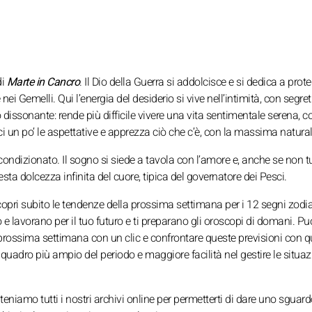
di
Marte in Cancro
. Il Dio della Guerra si addolcisce e si dedica a prote
ei Gemelli. Qui l’energia del desiderio si vive nell’intimità, con segret
 dissonante: rende più difficile vivere una vita sentimentale serena, 
ci un po’ le aspettative e apprezza ciò che c’è, con la massima natura
ondizionato. Il sogno si siede a tavola con l’amore e, anche se non tut
a dolcezza infinita del cuore, tipica del governatore dei Pesci.
copri subito le tendenze della prossima settimana per i 12 segni zodi
no e lavorano per il tuo futuro e ti preparano gli oroscopi di domani. Pu
prossima settimana con un clic e confrontare queste previsioni con qu
uadro più ampio del periodo e maggiore facilità nel gestire le situaz
nteniamo tutti i nostri archivi online per permetterti di dare uno sguard