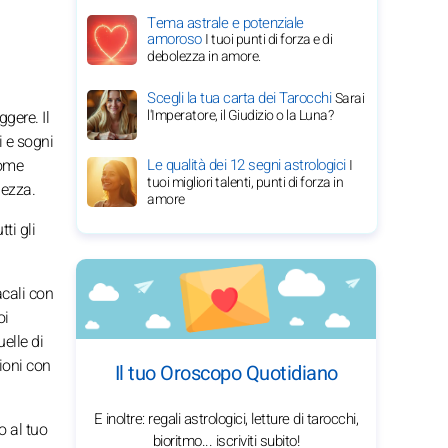
Tema astrale e potenziale
amoroso
I tuoi punti di forza e di
debolezza in amore.
Scegli la tua carta dei Tarocchi
Sarai
l'Imperatore, il Giudizio o la Luna?
ggere. Il
i e sogni
come
Le qualità dei 12 segni astrologici
I
tuoi migliori talenti, punti di forza in
lezza.
amore
ti gli
acali con
oi
elle di
ioni con
Il tuo Oroscopo Quotidiano
E inoltre: regali astrologici, letture di tarocchi,
o al tuo
bioritmo... iscriviti subito!