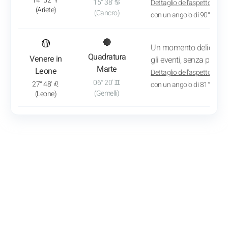
14° 52' ♈
15° 38' ♋
Dettaglio dell'aspetto
: App
(Ariete)
(Cancro)
con un angolo di 90° 46'
: Vedi l'analisi del transito
🟡
🔴
Un momento delicato 
Quadratura
Venere in
gli eventi, senza preten
Marte
Leone
Dettaglio dell'aspetto
: App
06° 20' ♊
27° 48' ♌
con un angolo di 81° 28'
(Gemelli)
(Leone)