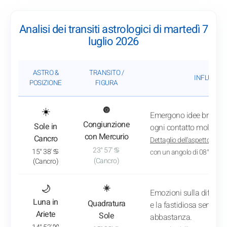
Analisi dei transiti astrologici di martedì 7
luglio 2026
ASTRO &
TRANSITO /
INFLUENZA
POSIZIONE
FIGURA
: Vedi l'analisi del transito
☀️
🔘
Emergono idee brillanti
Congiunzione
Sole in
ogni contatto molto più
con Mercurio
Cancro
Dettaglio dell'aspetto
: App
23° 57' ♋
15° 38' ♋
con un angolo di 08° 19'
(Cancro)
(Cancro)
: Vedi l'analisi del transito
🌙
☀️
Emozioni sulla difensi
Luna in
Quadratura
e la fastidiosa sensazi
Ariete
Sole
abbastanza.