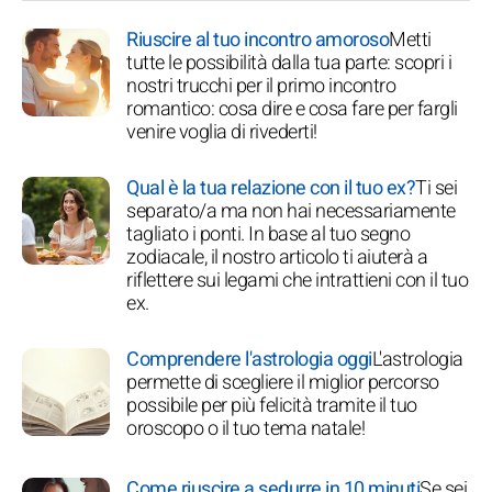
Riuscire al tuo incontro amoroso
Metti
tutte le possibilità dalla tua parte: scopri i
nostri trucchi per il primo incontro
romantico: cosa dire e cosa fare per fargli
venire voglia di rivederti!
Qual è la tua relazione con il tuo ex?
Ti sei
separato/a ma non hai necessariamente
tagliato i ponti. In base al tuo segno
zodiacale, il nostro articolo ti aiuterà a
riflettere sui legami che intrattieni con il tuo
ex.
Comprendere l'astrologia oggi
L'astrologia
permette di scegliere il miglior percorso
possibile per più felicità tramite il tuo
oroscopo o il tuo tema natale!
Come riuscire a sedurre in 10 minuti
Se sei