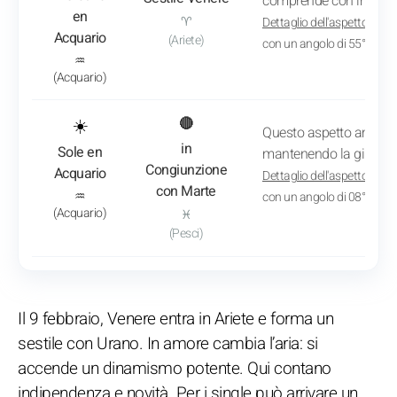
comprende con immen
en
♈
Dettaglio dell'aspetto
: L'8 
Acquario
(Ariete)
con un angolo di 55° 30'
♒
(Acquario)
: Vedi l'analisi del transito
☀️
🔴
Questo aspetto amplifi
in
Sole en
mantenendo la giusta m
Congiunzione
Acquario
Dettaglio dell'aspetto
: L'11
con Marte
♒
con un angolo di 08° 18'
(Acquario)
♓
(Pesci)
Il 9 febbraio, Venere entra in Ariete e forma un
sestile con Urano. In amore cambia l’aria: si
accende un dinamismo potente. Qui contano
indipendenza e novità. Per i single può arrivare un