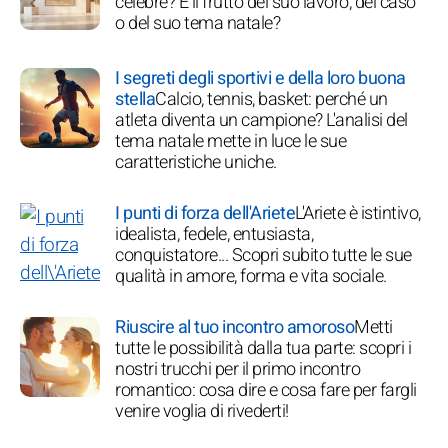
celebre? È il frutto del suo lavoro, del caso
o del suo tema natale?
I segreti degli sportivi e della loro buona
stella
Calcio, tennis, basket: perché un
atleta diventa un campione? L'analisi del
tema natale mette in luce le sue
caratteristiche uniche.
I punti di forza dell'Ariete
L'Ariete è istintivo,
idealista, fedele, entusiasta,
conquistatore... Scopri subito tutte le sue
qualità in amore, forma e vita sociale.
Riuscire al tuo incontro amoroso
Metti
tutte le possibilità dalla tua parte: scopri i
nostri trucchi per il primo incontro
romantico: cosa dire e cosa fare per fargli
venire voglia di rivederti!